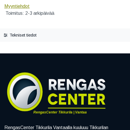
Myyntiehdot
Toimitus: 2-3 arkipäivää
Tekniset tiedot
RengasCenter Tikkurila | Vantaa
RengasCenter Tikkurila Vantaalla kuuluuu Tikkurilan