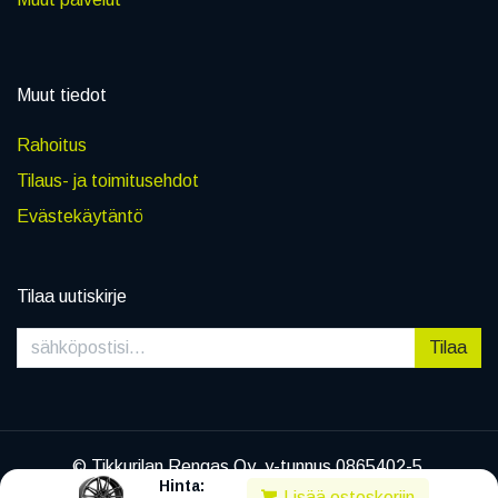
Muut tiedot
Rahoitus
Tilaus- ja toimitusehdot
Evästekäytäntö
Tilaa uutiskirje
Tilaa
© Tikkurilan Rengas Oy, y-tunnus 0865402-5
Hinta:
|
Tietosuojaseloste
Lisää ostoskoriin