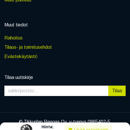
Muut tiedot
Rahoitus
Tilaus- ja toimitusehdot
Evästekäytäntö
Tilaa uutiskirje
Tilaa
© Tikkurilan Rengas Oy, y-tunnus 0865402-5
Hinta:
|
Tietosuojaseloste
Lisää ostoskoriin