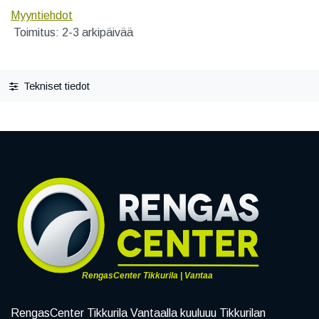
Myyntiehdot
Toimitus: 2-3 arkipäivää
Tekniset tiedot
RengasCenter Tikkurila | Vantaa
RengasCenter Tikkurila Vantaalla kuuluuu Tikkurilan