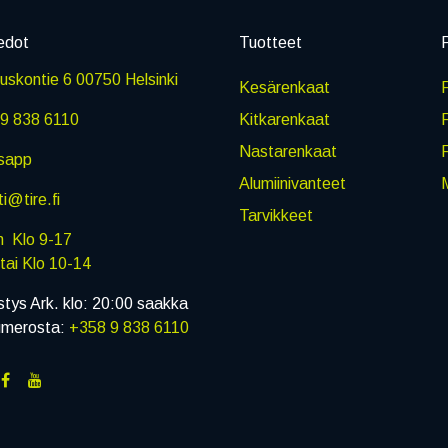
edot
Tuotteet
P
skontie 6 00750 Helsinki
Kesärenkaat
R
9 838 6110
Kitkarenkaat
Nastarenkaat
sapp
Alumiinivanteet
M
i@tire.fi
Tarvikkeet
in Klo 9-17
i Klo 10-14
stys Ark. klo: 20:00 saakka
umerosta:
+358 9 838 6110