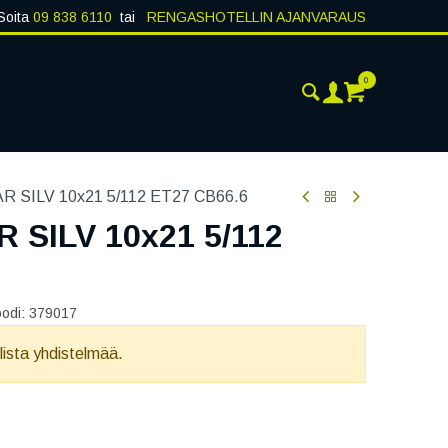
Soita
09 838 6110
tai
RENGASHOTELLIN AJANVARAUS
0
AJANKOHTAISTA
YHTEYSTIEDOT
 SILV 10x21 5/112 ET27 CB66.6
 SILV 10x21 5/112
oodi:
379017
llista yhdistelmää.