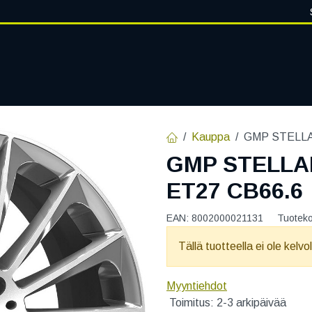
VANTEET
PALVELUT
RENGASHOTELLI
RENGASTIETOA
Kauppa
GMP STELLAR
GMP STELLAR
ET27 CB66.6
EAN:
8002000021131
Tuotek
Tällä tuotteella ei ole kelvo
Myyntiehdot
Toimitus: 2-3 arkipäivää