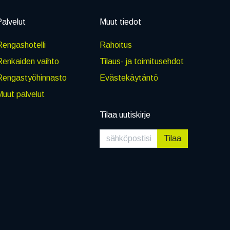
alvelut
Muut tiedot
engashotelli
Rahoitus
Renkaiden vaihto
Tilaus- ja toimitusehdot
Rengastyöhinnasto
Evästekäytäntö
uut palvelut
Tilaa uutiskirje
Tilaa