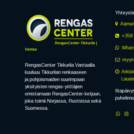
Yhteysti
Aamuru
+358 
RengasCenter Tikkurila |
What
Vantaa
myynt
RengasCenter Tikkurila Vantaalla
Arkis
kuuluuu Tikkurilan renkaaseen
Lauanta
ja pohjoismaiden suurimpaan
yksityisten rengas-yrittäjien
Iltapäivy
omistamaan RengasCenter-ketjuun,
puhelinn
joka toimii Norjassa, Ruotsissa sekä
Suomessa.