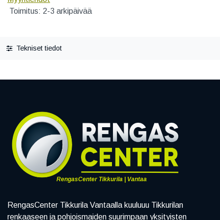
Toimitus: 2-3 arkipäivää
Tekniset tiedot
RengasCenter Tikkurila | Vantaa
RengasCenter Tikkurila Vantaalla kuuluuu Tikkurilan
renkaaseen ja pohjoismaiden suurimpaan yksityisten