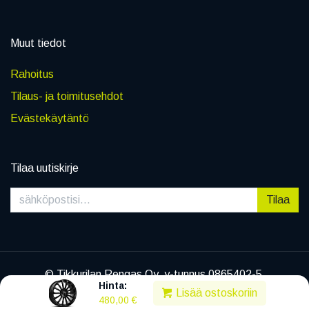
Muut tiedot
Rahoitus
Tilaus- ja toimitusehdot
Evästekäytäntö
Tilaa uutiskirje
Tilaa
© Tikkurilan Rengas Oy, y-tunnus 0865402-5
Hinta:
|
Tietosuojaseloste
Lisää ostoskoriin
480,00
€