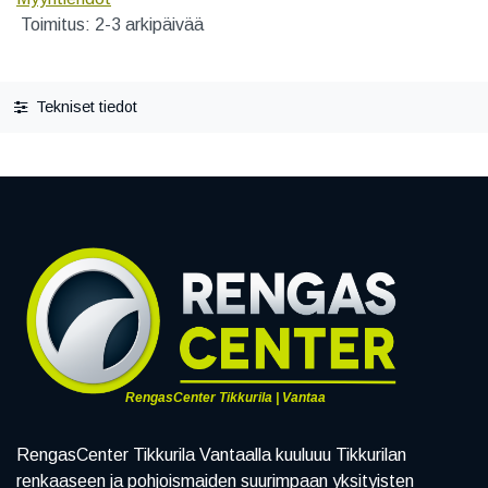
Toimitus: 2-3 arkipäivää
Tekniset tiedot
RengasCenter Tikkurila | Vantaa
RengasCenter Tikkurila Vantaalla kuuluuu Tikkurilan
renkaaseen ja pohjoismaiden suurimpaan yksityisten