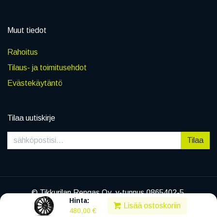
Muut tiedot
Rahoitus
Tilaus- ja toimitusehdot
Evästekäytäntö
Tilaa uutiskirje
Tilaa
© Tikkurilan Rengas Oy, y-tunnus 0865402-5
Hinta:
|
Tietosuojaseloste
Lisää ostoskoriin
480,00
€