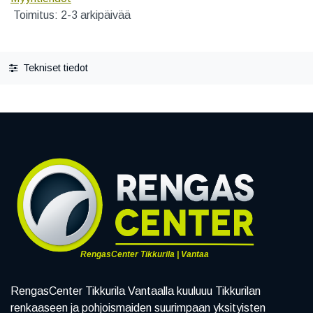
Toimitus: 2-3 arkipäivää
Tekniset tiedot
RengasCenter Tikkurila | Vantaa
RengasCenter Tikkurila Vantaalla kuuluuu Tikkurilan
renkaaseen ja pohjoismaiden suurimpaan yksityisten