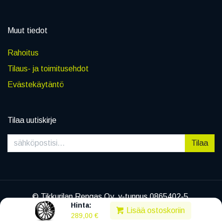
Muut tiedot
Rahoitus
Tilaus- ja toimitusehdot
Evästekäytäntö
Tilaa uutiskirje
Tilaa
© Tikkurilan Rengas Oy, y-tunnus 0865402-5
Hinta:
|
Tietosuojaseloste
Lisää ostoskoriin
289,00
€