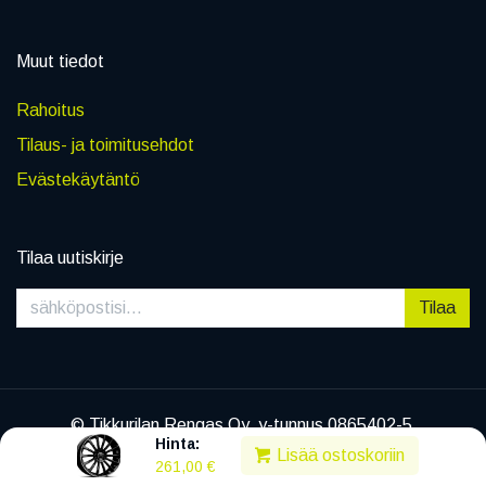
Muut tiedot
Rahoitus
Tilaus- ja toimitusehdot
Evästekäytäntö
Tilaa uutiskirje
Tilaa
© Tikkurilan Rengas Oy, y-tunnus 0865402-5
Hinta:
|
Tietosuojaseloste
Lisää ostoskoriin
261,00
€