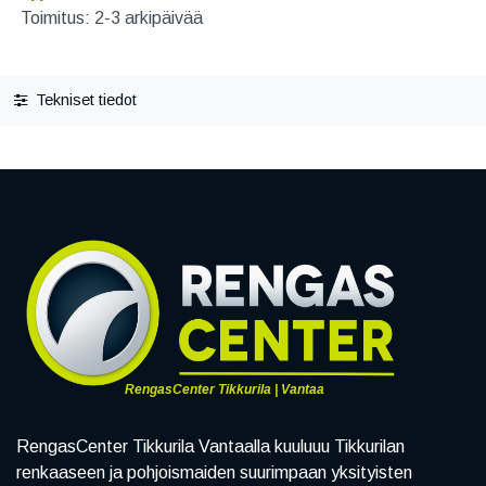
Toimitus: 2-3 arkipäivää
Tekniset tiedot
RengasCenter Tikkurila | Vantaa
RengasCenter Tikkurila Vantaalla kuuluuu Tikkurilan
renkaaseen ja pohjoismaiden suurimpaan yksityisten