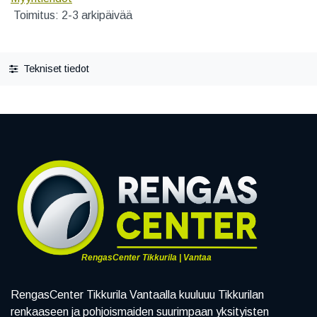
Toimitus: 2-3 arkipäivää
Tekniset tiedot
RengasCenter Tikkurila | Vantaa
RengasCenter Tikkurila Vantaalla kuuluuu Tikkurilan
renkaaseen ja pohjoismaiden suurimpaan yksityisten