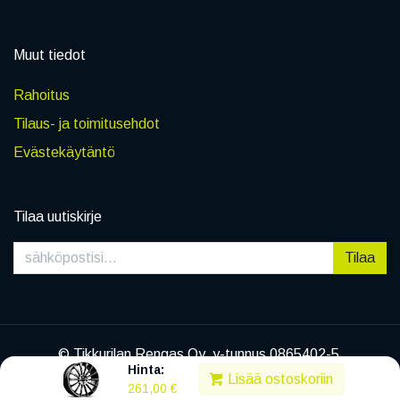
Muut tiedot
Rahoitus
Tilaus- ja toimitusehdot
Evästekäytäntö
Tilaa uutiskirje
Tilaa
© Tikkurilan Rengas Oy, y-tunnus 0865402-5
Hinta:
|
Tietosuojaseloste
Lisää ostoskoriin
261,00
€