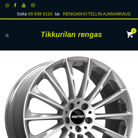
Siirry sisältöön
Soita
09 838 6110
tai
RENGASHOTELLIN AJANVARAUS
0
Tikkurilan rengas