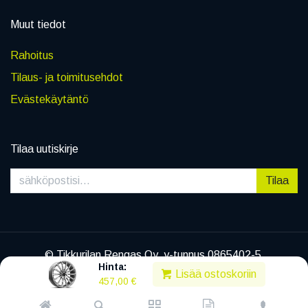
Muut tiedot
Rahoitus
Tilaus- ja toimitusehdot
Evästekäytäntö
Tilaa uutiskirje
Tilaa
© Tikkurilan Rengas Oy, y-tunnus 0865402-5
Hinta:
|
Tietosuojaseloste
Lisää ostoskoriin
457,00
€
Powered by
Legenda EC