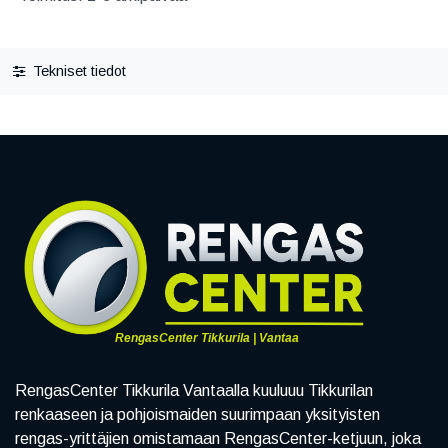
Tekniset tiedot
RengasCenter Tikkurila | Vantaa
RengasCenter Tikkurila Vantaalla kuuluuu Tikkurilan
renkaaseen ja pohjoismaiden suurimpaan yksityisten
rengas-yrittäjien omistamaan RengasCenter-ketjuun, joka