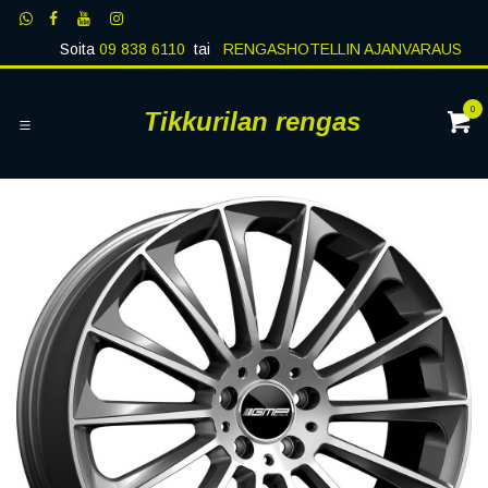
Siirry sisältöön
Soita
09 838 6110
tai
RENGASHOTELLIN AJANVARAUS
0
Tikkurilan rengas