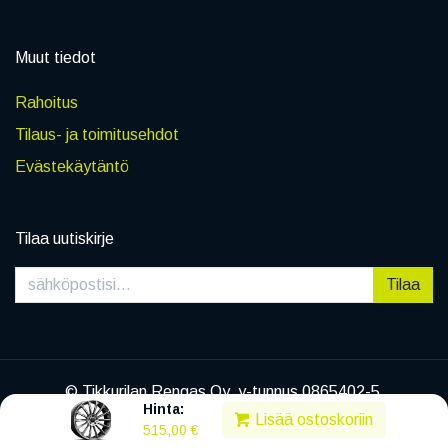
Muut tiedot
Rahoitus
Tilaus- ja toimitusehdot
Evästekäytäntö
Tilaa uutiskirje
Tilaa
© Tikkurilan Rengas Oy, y-tunnus 0865402-5
Hinta:
|
Tietosuojaseloste
Lisää ostoskoriin
515,00
€