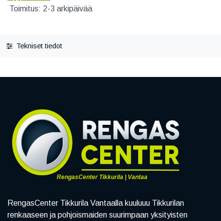
Toimitus: 2-3 arkipäivää
Tekniset tiedot
RengasCenter Tikkurila | Vantaa
RengasCenter Tikkurila Vantaalla kuuluuu Tikkurilan
renkaaseen ja pohjoismaiden suurimpaan yksityisten