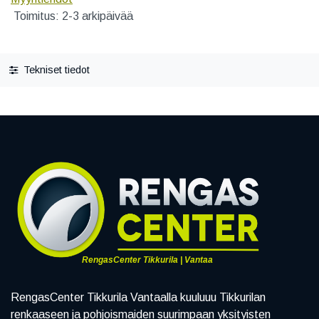
Toimitus: 2-3 arkipäivää
Tekniset tiedot
RengasCenter Tikkurila | Vantaa
RengasCenter Tikkurila Vantaalla kuuluuu Tikkurilan
renkaaseen ja pohjoismaiden suurimpaan yksityisten