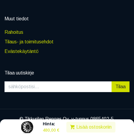
Muut tiedot
Rahoitus
Tilaus- ja toimitusehdot
Evästekäytäntö
Tilaa uutiskirje
Tilaa
© Tikkurilan Rengas Oy, y-tunnus 0865402-5
Hinta:
|
Tietosuojaseloste
Lisää ostoskoriin
480,00
€