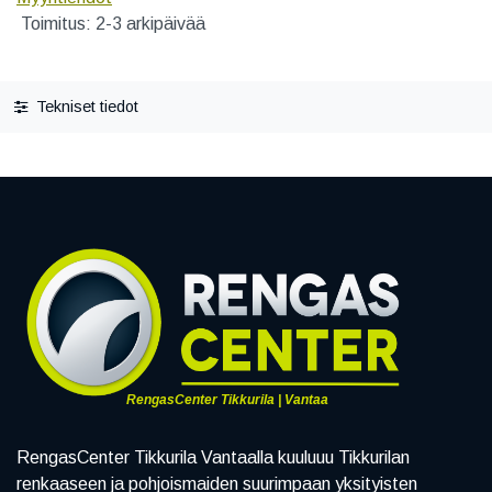
Toimitus: 2-3 arkipäivää
Tekniset tiedot
RengasCenter Tikkurila | Vantaa
RengasCenter Tikkurila Vantaalla kuuluuu Tikkurilan
renkaaseen ja pohjoismaiden suurimpaan yksityisten