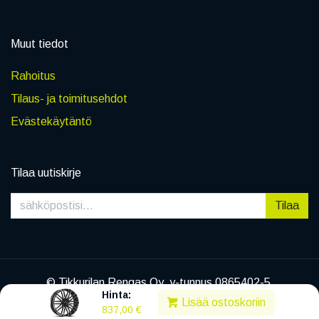
Muut tiedot
Rahoitus
Tilaus- ja toimitusehdot
Evästekäytäntö
Tilaa uutiskirje
Tilaa
© Tikkurilan Rengas Oy, y-tunnus 0865402-5
Hinta:
|
Tietosuojaseloste
Lisää ostoskoriin
837,00
€