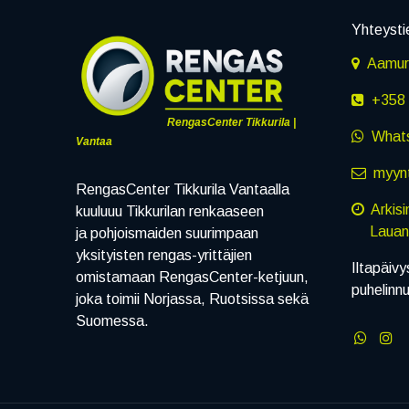
Yhteysti
Aamuru
+358 
RengasCenter Tikkurila |
What
Vantaa
myynt
RengasCenter Tikkurila Vantaalla
Arkis
kuuluuu Tikkurilan renkaaseen
Lauanta
ja pohjoismaiden suurimpaan
yksityisten rengas-yrittäjien
Iltapäivy
omistamaan RengasCenter-ketjuun,
puhelinn
joka toimii Norjassa, Ruotsissa sekä
Suomessa.