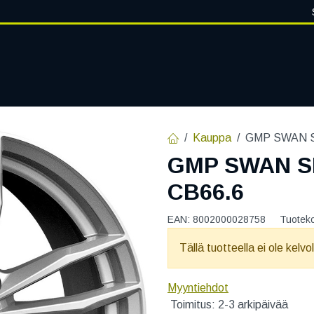
VANTEET
PALVELUT
RENGASHOTELLI
RENGASTIETOA
Kauppa
GMP SWAN SI
GMP SWAN SI
CB66.6
EAN:
8002000028758
Tuotek
Tällä tuotteella ei ole kelvo
Myyntiehdot
Toimitus: 2-3 arkipäivää