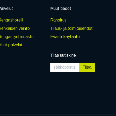
alvelut
Muut tiedot
engashotelli
Rahoitus
Renkaiden vaihto
Tilaus- ja toimitusehdot
Rengastyöhinnasto
Evästekäytäntö
uut palvelut
Tilaa uutiskirje
Tilaa