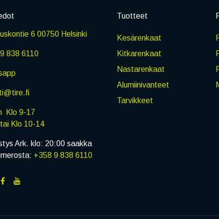
edot
Tuotteet
P
skontie 6 00750 Helsinki
Kesärenkaat
R
9 838 6110
Kitkarenkaat
Nastarenkaat
sapp
Alumiinivanteet
M
i@tire.fi
Tarvikkeet
in Klo 9-17
i Klo 10-14
stys Ark. klo: 20:00 saakka
umerosta:
+358 9 838 6110