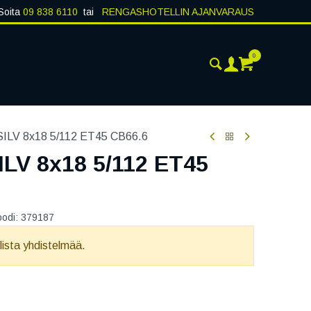
Soita
09 838 6110
tai
RENGASHOTELLIN AJANVARAUS
0
AJANKOHTAISTA
YHTEYSTIEDOT
LV 8x18 5/112 ET45 CB66.6
LV 8x18 5/112 ET45
oodi:
379187
llista yhdistelmää.