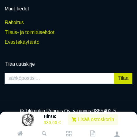
Muut tiedot
Rahoitus
Tilaus- ja toimitusehdot
Evästekäytäntö
Tilaa uutiskirje
Tilaa
© Tikkurilan Rengas Oy, y-tunnus 0865402-5
Hinta:
|
Tietosuojaseloste
Lisää ostoskoriin
330,00
€
Powered by
Legenda EC