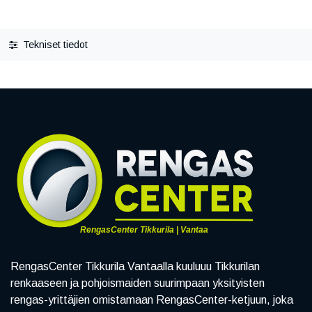
Tekniset tiedot
RengasCenter Tikkurila | Vantaa
RengasCenter Tikkurila Vantaalla kuuluuu Tikkurilan
renkaaseen ja pohjoismaiden suurimpaan yksityisten
rengas-yrittäjien omistamaan RengasCenter-ketjuun, joka