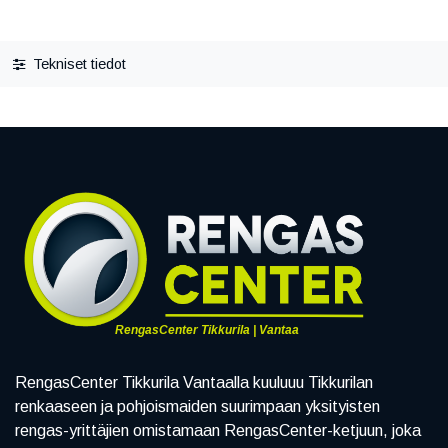
Tekniset tiedot
RengasCenter Tikkurila | Vantaa
RengasCenter Tikkurila Vantaalla kuuluuu Tikkurilan
renkaaseen ja pohjoismaiden suurimpaan yksityisten
rengas-yrittäjien omistamaan RengasCenter-ketjuun, joka