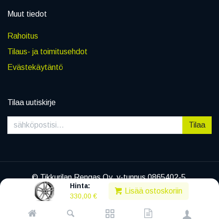
Muut tiedot
Rahoitus
Tilaus- ja toimitusehdot
Evästekäytäntö
Tilaa uutiskirje
Tilaa
© Tikkurilan Rengas Oy, y-tunnus 0865402-5
Hinta:
|
Tietosuojaseloste
Lisää ostoskoriin
330,00
€
Powered by
Legenda EC