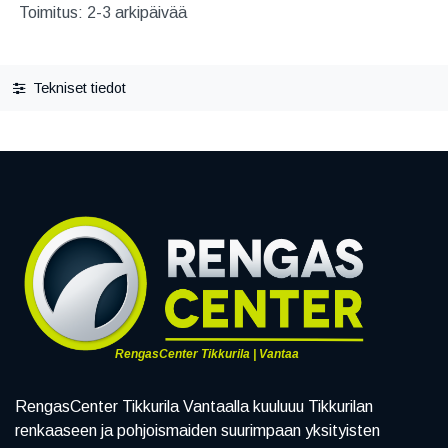
Toimitus: 2-3 arkipäivää
Tekniset tiedot
RengasCenter Tikkurila | Vantaa
RengasCenter Tikkurila Vantaalla kuuluuu Tikkurilan
renkaaseen ja pohjoismaiden suurimpaan yksityisten