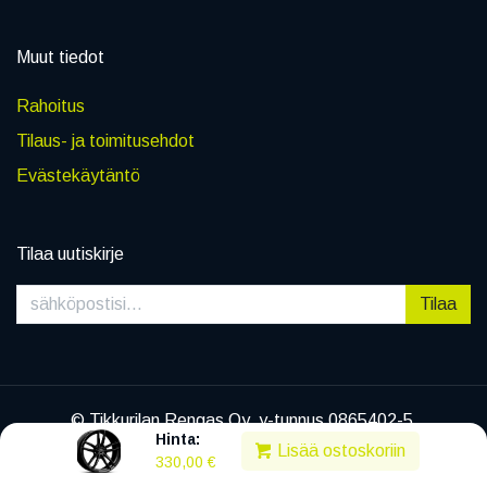
Muut tiedot
Rahoitus
Tilaus- ja toimitusehdot
Evästekäytäntö
Tilaa uutiskirje
Tilaa
© Tikkurilan Rengas Oy, y-tunnus 0865402-5
Hinta:
|
Tietosuojaseloste
Lisää ostoskoriin
330,00
€