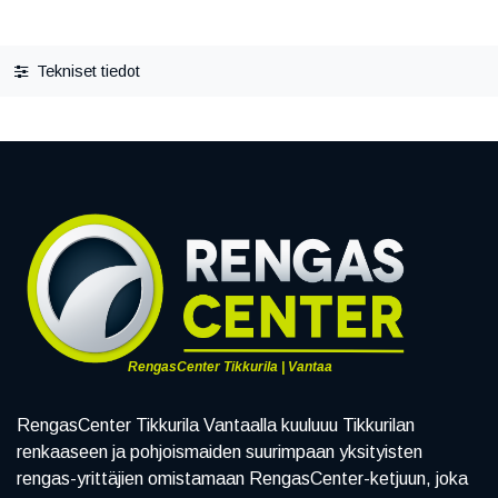
Tekniset tiedot
RengasCenter Tikkurila | Vantaa
RengasCenter Tikkurila Vantaalla kuuluuu Tikkurilan
renkaaseen ja pohjoismaiden suurimpaan yksityisten
rengas-yrittäjien omistamaan RengasCenter-ketjuun, joka