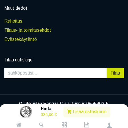
Muut tiedot
Rahoitus
Tilaus- ja toimitusehdot
Evästekäytäntö
Tilaa uutiskirje
Tilaa
© Tikkurilan Rengas Oy, y-tunnus 0865402-5
Hinta:
|
Tietosuojaseloste
Lisää ostoskoriin
330,00
€
Powered by
Legenda EC