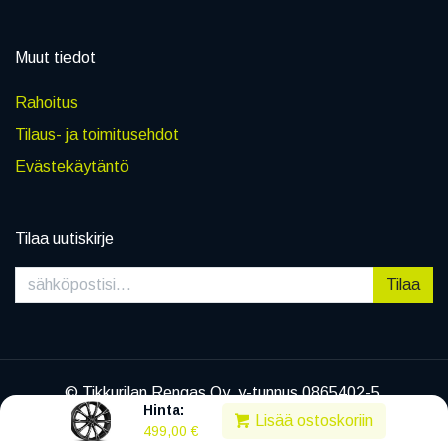
Muut tiedot
Rahoitus
Tilaus- ja toimitusehdot
Evästekäytäntö
Tilaa uutiskirje
Tilaa
© Tikkurilan Rengas Oy, y-tunnus 0865402-5
Hinta:
|
Tietosuojaseloste
Lisää ostoskoriin
499,00
€