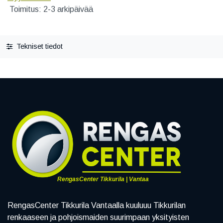
Toimitus: 2-3 arkipäivää
Tekniset tiedot
RengasCenter Tikkurila | Vantaa
RengasCenter Tikkurila Vantaalla kuuluuu Tikkurilan
renkaaseen ja pohjoismaiden suurimpaan yksityisten