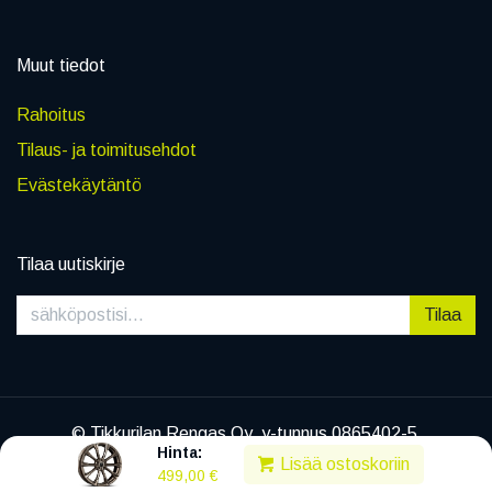
Muut tiedot
Rahoitus
Tilaus- ja toimitusehdot
Evästekäytäntö
Tilaa uutiskirje
Tilaa
© Tikkurilan Rengas Oy, y-tunnus 0865402-5
Hinta:
|
Tietosuojaseloste
Lisää ostoskoriin
499,00
€