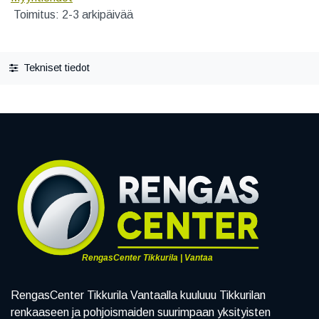
Toimitus: 2-3 arkipäivää
Tekniset tiedot
RengasCenter Tikkurila | Vantaa
RengasCenter Tikkurila Vantaalla kuuluuu Tikkurilan
renkaaseen ja pohjoismaiden suurimpaan yksityisten