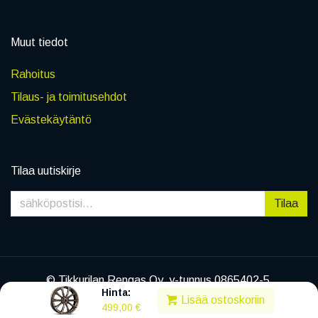
Muut tiedot
Rahoitus
Tilaus- ja toimitusehdot
Evästekäytäntö
Tilaa uutiskirje
Tilaa
© Tikkurilan Rengas Oy, y-tunnus 0865402-5
Hinta:
|
Tietosuojaseloste
Lisää ostoskoriin
499,00
€