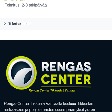
Toimitus: 2-3 arkipäivää
Tekniset tiedot
RengasCenter Tikkurila | Vantaa
RengasCenter Tikkurila Vantaalla kuuluuu Tikkurilan
renkaaseen ja pohjoismaiden suurimpaan yksityisten