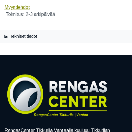
Myyntiehdot
Toimitus: 2-3 arkipäivää
Tekniset tiedot
RengasCenter Tikkurila | Vantaa
RengasCenter Tikkurila Vantaalla kuuluuu Tikkurilan