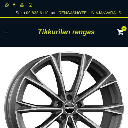
Siirry sisältöön
Soita
09 838 6110
tai
RENGASHOTELLIN AJANVARAUS
0
Tikkurilan rengas