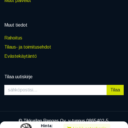
Muut palvelut
Muut tiedot
Rahoitus
Tilaus- ja toimitusehdot
Evästekäytäntö
Tilaa uutiskirje
Tilaa
© Tikkurilan Rengas Oy, y-tunnus 0865402-5
Hinta:
|
Tietosuojaseloste