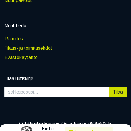
Muut palvelut
Muut tiedot
Rahoitus
Tilaus- ja toimitusehdot
Evästekäytäntö
Tilaa uutiskirje
Tilaa
© Tikkurilan Rengas Oy, y-tunnus 0865402-5
Hinta:
|
Tietosuojaseloste