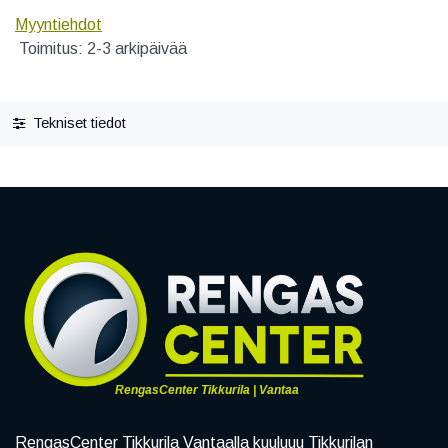
Myyntiehdot
Toimitus: 2-3 arkipäivää
Tekniset tiedot
RengasCenter Tikkurila | Vantaa
RengasCenter Tikkurila Vantaalla kuuluuu Tikkurilan