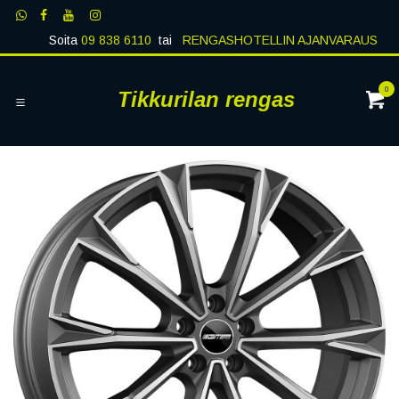
Siirry sisältöön
Soita
09 838 6110
tai
RENGASHOTELLIN AJANVARAUS
0
Tikkurilan rengas