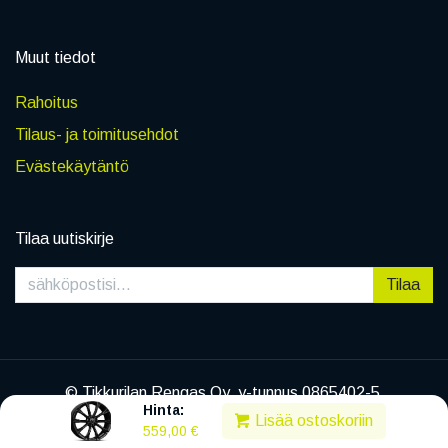
Muut tiedot
Rahoitus
Tilaus- ja toimitusehdot
Evästekäytäntö
Tilaa uutiskirje
Tilaa
© Tikkurilan Rengas Oy, y-tunnus 0865402-5
Hinta:
|
Tietosuojaseloste
Lisää ostoskoriin
559,00
€