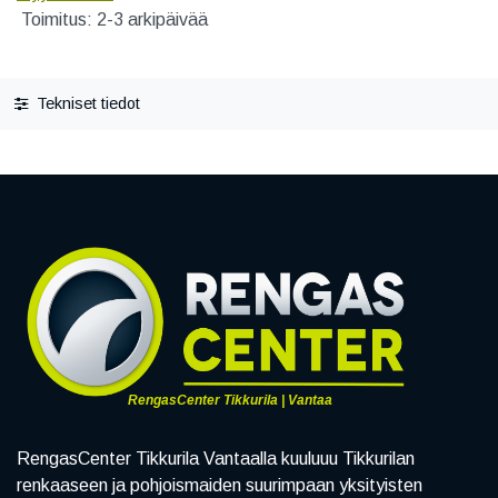
Toimitus: 2-3 arkipäivää
Tekniset tiedot
RengasCenter Tikkurila | Vantaa
RengasCenter Tikkurila Vantaalla kuuluuu Tikkurilan
renkaaseen ja pohjoismaiden suurimpaan yksityisten