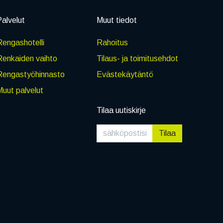
alvelut
Muut tiedot
engashotelli
Rahoitus
Renkaiden vaihto
Tilaus- ja toimitusehdot
Rengastyöhinnasto
Evästekäytäntö
uut palvelut
Tilaa uutiskirje
Tilaa