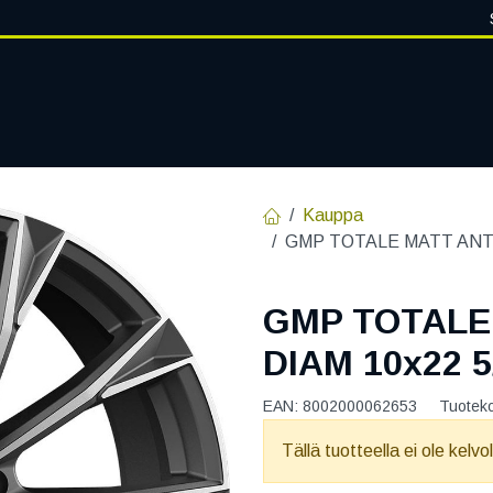
VANTEET
PALVELUT
RENGASHOTELLI
RENGASTIETOA
Kauppa
GMP TOTALE MATT ANTH
GMP TOTALE
DIAM 10x22 5
EAN:
8002000062653
Tuotek
Tällä tuotteella ei ole kelvo