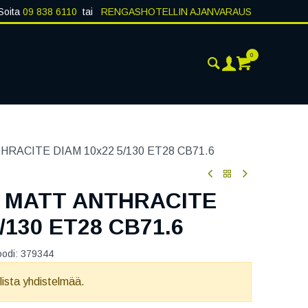
Soita
09 838 6110
tai
RENGASHOTELLIN AJANVARAUS
0
AJANKOHTAISTA
YHTEYSTIEDOT
RACITE DIAM 10x22 5/130 ET28 CB71.6
 MATT ANTHRACITE
/130 ET28 CB71.6
oodi:
379344
llista yhdistelmää.