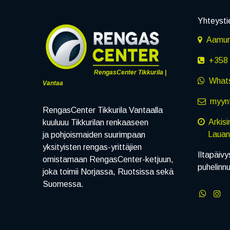
Yhteysti
Aamuru
+358 
RengasCenter Tikkurila |
What
Vantaa
myynt
RengasCenter Tikkurila Vantaalla
Arkis
kuuluuu Tikkurilan renkaaseen
Lauanta
ja pohjoismaiden suurimpaan
yksityisten rengas-yrittäjien
Iltapäivy
omistamaan RengasCenter-ketjuun,
puhelinn
joka toimii Norjassa, Ruotsissa sekä
Suomessa.