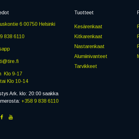
edot
Tuotteet
P
skontie 6 00750 Helsinki
Kesärenkaat
R
9 838 6110
Kitkarenkaat
Nastarenkaat
sapp
Alumiinivanteet
M
i@tire.fi
Tarvikkeet
in Klo 9-17
i Klo 10-14
stys Ark. klo: 20:00 saakka
umerosta:
+358 9 838 6110