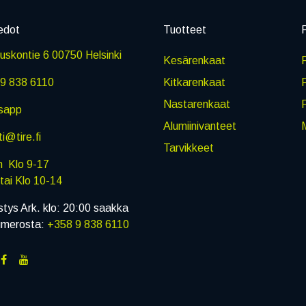
edot
Tuotteet
P
skontie 6 00750 Helsinki
Kesärenkaat
R
9 838 6110
Kitkarenkaat
Nastarenkaat
sapp
Alumiinivanteet
M
i@tire.fi
Tarvikkeet
in Klo 9-17
i Klo 10-14
stys Ark. klo: 20:00 saakka
umerosta:
+358 9 838 6110