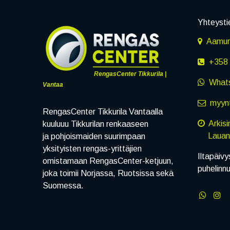
Yhteysti
Aamuru
+358 
RengasCenter Tikkurila |
What
Vantaa
myynt
RengasCenter Tikkurila Vantaalla
Arkis
kuuluuu Tikkurilan renkaaseen
Lauanta
ja pohjoismaiden suurimpaan
yksityisten rengas-yrittäjien
Iltapäivy
omistamaan RengasCenter-ketjuun,
puhelinn
joka toimii Norjassa, Ruotsissa sekä
Suomessa.