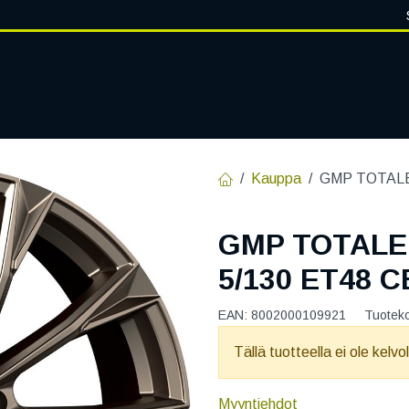
VANTEET
PALVELUT
RENGASHOTELLI
RENGASTIETOA
Kauppa
GMP TOTALE
GMP TOTALE
5/130 ET48 C
EAN:
8002000109921
Tuotek
Tällä tuotteella ei ole kelvo
Myyntiehdot