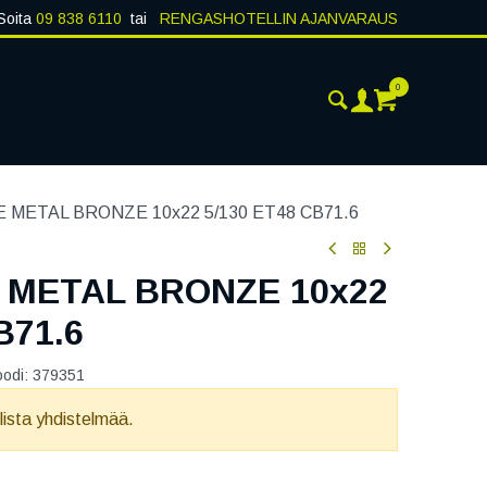
Soita
09 838 6110
tai
RENGASHOTELLIN AJANVARAUS
0
AJANKOHTAISTA
YHTEYSTIEDOT
 METAL BRONZE 10x22 5/130 ET48 CB71.6
 METAL BRONZE 10x22
B71.6
oodi:
379351
llista yhdistelmää.