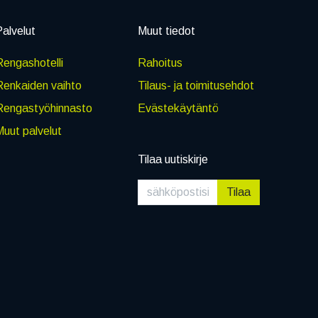
alvelut
Muut tiedot
engashotelli
Rahoitus
Renkaiden vaihto
Tilaus- ja toimitusehdot
Rengastyöhinnasto
Evästekäytäntö
uut palvelut
Tilaa uutiskirje
Tilaa