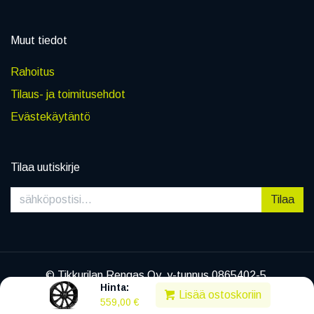
Muut tiedot
Rahoitus
Tilaus- ja toimitusehdot
Evästekäytäntö
Tilaa uutiskirje
Tilaa
© Tikkurilan Rengas Oy, y-tunnus 0865402-5
Hinta:
|
Tietosuojaseloste
Lisää ostoskoriin
559,00
€