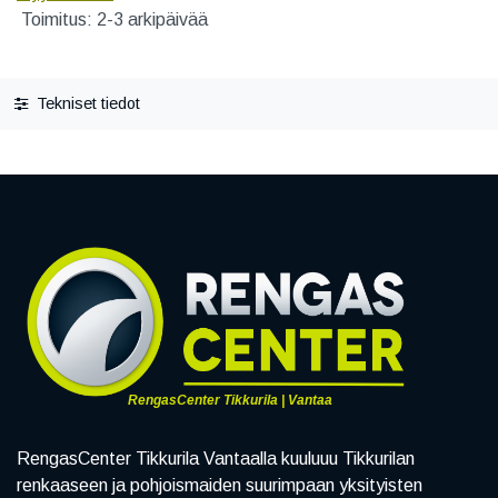
Toimitus: 2-3 arkipäivää
Tekniset tiedot
RengasCenter Tikkurila | Vantaa
RengasCenter Tikkurila Vantaalla kuuluuu Tikkurilan
renkaaseen ja pohjoismaiden suurimpaan yksityisten