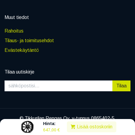
Muut tiedot
Rahoitus
Tilaus- ja toimitusehdot
Evästekäytäntö
Tilaa uutiskirje
Tilaa
© Tikkurilan Rengas Oy, y-tunnus 0865402-5
Hinta:
|
Tietosuojaseloste
Lisää ostoskoriin
647,00
€