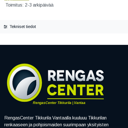
Toimitus: 2-3 arkipäivää
Tekniset tiedot
RengasCenter Tikkurila | Vantaa
RengasCenter Tikkurila Vantaalla kuuluuu Tikkurilan
renkaaseen ja pohjoismaiden suurimpaan yksityisten