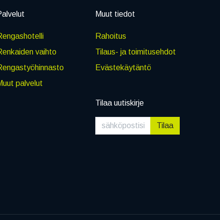
alvelut
Muut tiedot
engashotelli
Rahoitus
Renkaiden vaihto
Tilaus- ja toimitusehdot
Rengastyöhinnasto
Evästekäytäntö
uut palvelut
Tilaa uutiskirje
Tilaa