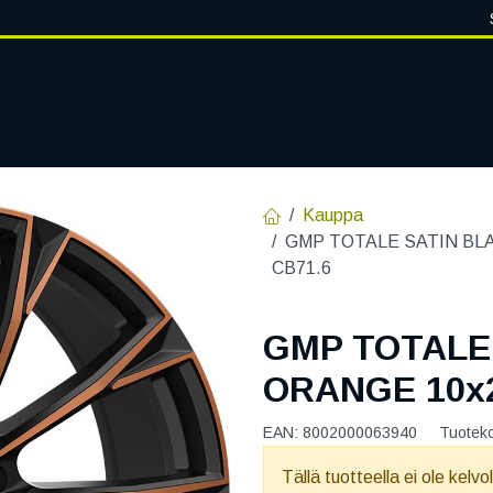
VANTEET
PALVELUT
RENGASHOTELLI
RENGASTIETOA
Kauppa
GMP TOTALE SATIN BLA
CB71.6
GMP TOTALE
ORANGE 10x2
EAN:
8002000063940
Tuotek
Tällä tuotteella ei ole kelvo