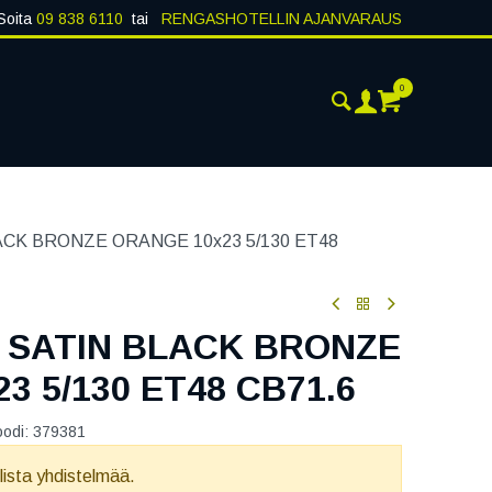
Soita
09 838 6110
tai
RENGASHOTELLIN AJANVARAUS
0
AJANKOHTAISTA
YHTEYSTIEDOT
CK BRONZE ORANGE 10x23 5/130 ET48
 SATIN BLACK BRONZE
3 5/130 ET48 CB71.6
oodi:
379381
llista yhdistelmää.