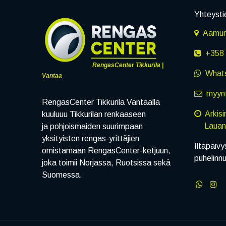
Yhteysti
Aamuru
+358 
RengasCenter Tikkurila |
What
Vantaa
myynt
RengasCenter Tikkurila Vantaalla
Arkis
kuuluuu Tikkurilan renkaaseen
Lauanta
ja pohjoismaiden suurimpaan
yksityisten rengas-yrittäjien
Iltapäivy
omistamaan RengasCenter-ketjuun,
puhelinn
joka toimii Norjassa, Ruotsissa sekä
Suomessa.