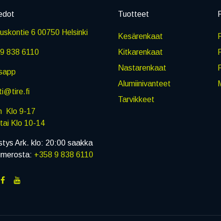
edot
Tuotteet
P
skontie 6 00750 Helsinki
Kesärenkaat
R
9 838 6110
Kitkarenkaat
Nastarenkaat
sapp
Alumiinivanteet
M
i@tire.fi
Tarvikkeet
in Klo 9-17
i Klo 10-14
stys Ark. klo: 20:00 saakka
umerosta:
+358 9 838 6110