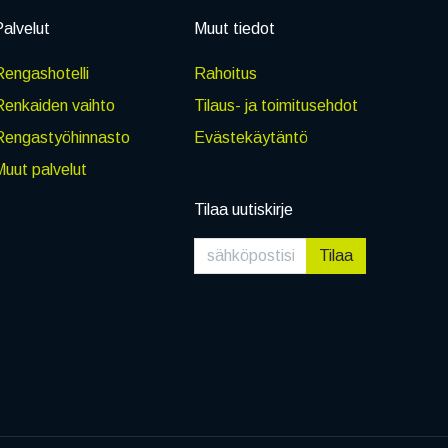
alvelut
Muut tiedot
engashotelli
Rahoitus
Renkaiden vaihto
Tilaus- ja toimitusehdot
Rengastyöhinnasto
Evästekäytäntö
uut palvelut
Tilaa uutiskirje
Tilaa