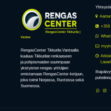
Yhteysti
Aamuru
+358 
RengasCenter Tikkurila |
What
Vantaa
myynt
RengasCenter Tikkurila Vantaalla
Arkis
kuuluuu Tikkurilan renkaaseen
Lauanta
ja pohjoismaiden suurimpaan
yksityisten rengas-yrittäjien
Iltapäivy
omistamaan RengasCenter-ketjuun,
puhelinn
joka toimii Norjassa, Ruotsissa sekä
Suomessa.