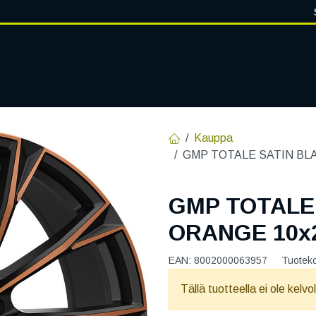
VANTEET
PALVELUT
RENGASHOTELLI
RENGASTIETOA
Kauppa
GMP TOTALE SATIN BLA
GMP TOTALE
ORANGE 10x2
EAN:
8002000063957
Tuotek
Tällä tuotteella ei ole kelvo