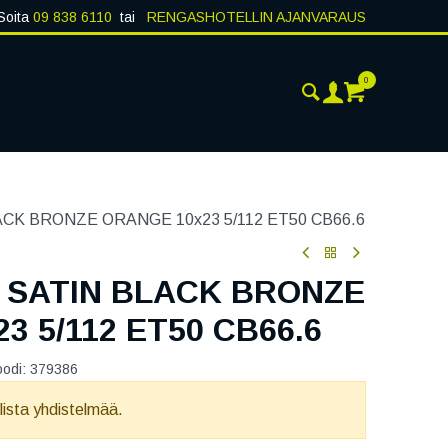
Soita
09 838 6110
tai
RENGASHOTELLIN AJANVARAUS
0
AJANKOHTAISTA
YHTEYSTIEDOT
CK BRONZE ORANGE 10x23 5/112 ET50 CB66.6
 SATIN BLACK BRONZE
3 5/112 ET50 CB66.6
oodi:
379386
llista yhdistelmää.