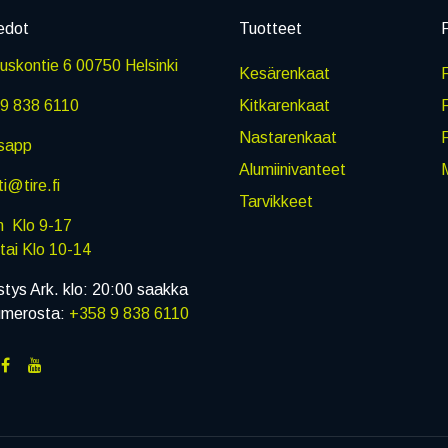
edot
Tuotteet
P
skontie 6 00750 Helsinki
Kesärenkaat
R
9 838 6110
Kitkarenkaat
Nastarenkaat
sapp
Alumiinivanteet
M
i@tire.fi
Tarvikkeet
in Klo 9-17
i Klo 10-14
stys Ark. klo: 20:00 saakka
umerosta:
+358 9 838 6110