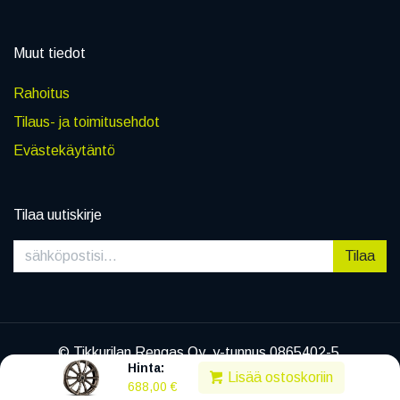
Muut tiedot
Rahoitus
Tilaus- ja toimitusehdot
Evästekäytäntö
Tilaa uutiskirje
Tilaa
© Tikkurilan Rengas Oy, y-tunnus 0865402-5
Hinta:
|
Tietosuojaseloste
Lisää ostoskoriin
688,00
€