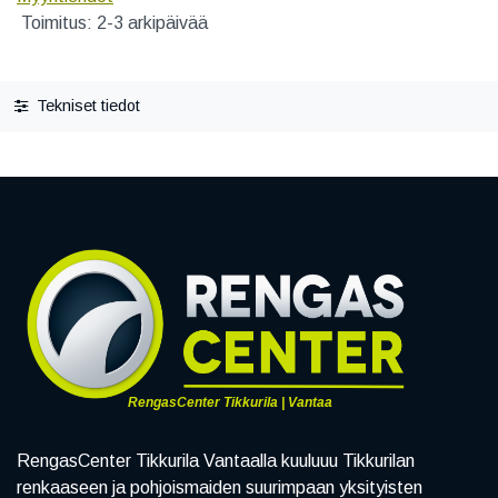
Toimitus: 2-3 arkipäivää
Tekniset tiedot
RengasCenter Tikkurila | Vantaa
RengasCenter Tikkurila Vantaalla kuuluuu Tikkurilan
renkaaseen ja pohjoismaiden suurimpaan yksityisten