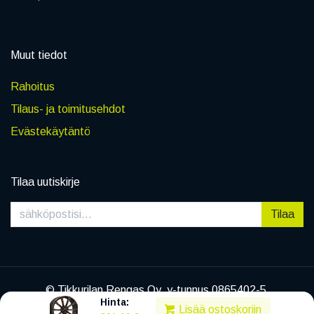
Muut tiedot
Rahoitus
Tilaus- ja toimitusehdot
Evästekäytäntö
Tilaa uutiskirje
Tilaa
© Tikkurilan Rengas Oy, y-tunnus 0865402-5
Hinta:
|
Tietosuojaseloste
Lisää ostoskoriin