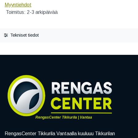
Myyntiehdot
Toimitus: 2-3 arkipäivää
Tekniset tiedot
RengasCenter Tikkurila | Vantaa
RengasCenter Tikkurila Vantaalla kuuluuu Tikkurilan