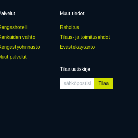
alvelut
Muut tiedot
engashotelli
Rahoitus
Renkaiden vaihto
Tilaus- ja toimitusehdot
Rengastyöhinnasto
Evästekäytäntö
uut palvelut
Tilaa uutiskirje
Tilaa