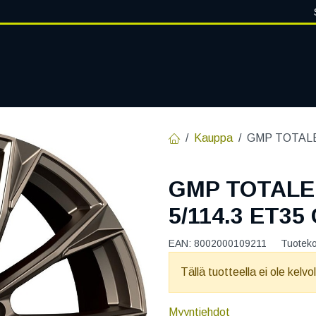
VANTEET
PALVELUT
RENGASHOTELLI
RENGASTIETOA
Kauppa
GMP TOTALE
GMP TOTALE
5/114.3 ET35
EAN:
8002000109211
Tuotek
Tällä tuotteella ei ole kelvo
Myyntiehdot