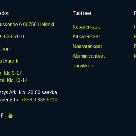
edot
Tuotteet
P
skontie 6 00750 Helsinki
Kesärenkaat
R
9 838 6110
Kitkarenkaat
Nastarenkaat
sapp
Alumiinivanteet
M
i@tire.fi
Tarvikkeet
in Klo 9-17
i Klo 10-14
stys Ark. klo: 20:00 saakka
umerosta:
+358 9 838 6110