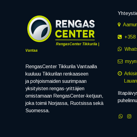
Yhteysti
Aamuru
+358 
RengasCenter Tikkurila |
What
Vantaa
myynt
RengasCenter Tikkurila Vantaalla
Arkis
kuuluuu Tikkurilan renkaaseen
Lauanta
ja pohjoismaiden suurimpaan
yksityisten rengas-yrittäjien
Iltapäivy
omistamaan RengasCenter-ketjuun,
puhelinn
joka toimii Norjassa, Ruotsissa sekä
Suomessa.