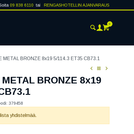
Soita
09 838 6110
tai
RENGASHOTELLIN AJANVARAUS
0
AJANKOHTAISTA
YHTEYSTIEDOT
 METAL BRONZE 8x19 5/114.3 ET35 CB73.1
 METAL BRONZE 8x19
 CB73.1
oodi:
379458
llista yhdistelmää.