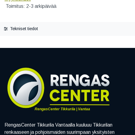
Toimitus: 2-3 arkipäivää
Tekniset tiedot
RengasCenter Tikkurila | Vantaa
RengasCenter Tikkurila Vantaalla kuuluuu Tikkurilan
renkaaseen ja pohjoismaiden suurimpaan yksityisten