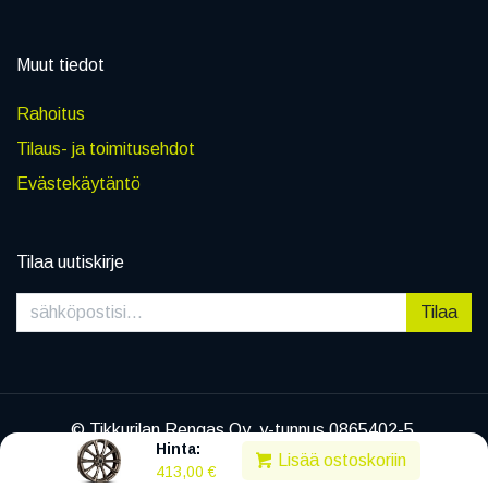
Muut tiedot
Rahoitus
Tilaus- ja toimitusehdot
Evästekäytäntö
Tilaa uutiskirje
Tilaa
© Tikkurilan Rengas Oy, y-tunnus 0865402-5
Hinta:
|
Tietosuojaseloste
Lisää ostoskoriin
413,00
€