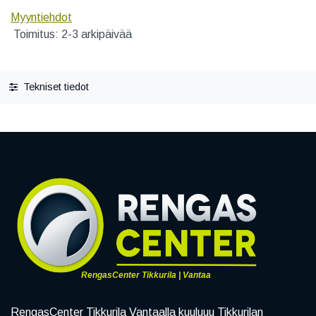
Myyntiehdot
Toimitus: 2-3 arkipäivää
Tekniset tiedot
RengasCenter Tikkurila | Vantaa
RengasCenter Tikkurila Vantaalla kuuluuu Tikkurilan