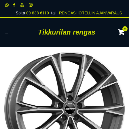
Siirry sisältöön
Soita
09 838 6110
tai
RENGASHOTELLIN AJANVARAUS
0
Tikkurilan rengas