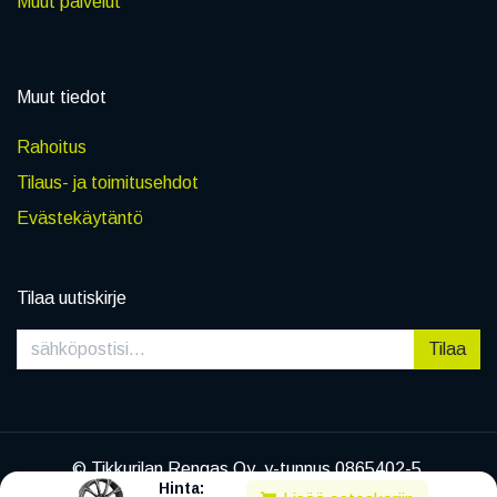
Muut palvelut
Muut tiedot
Rahoitus
Tilaus- ja toimitusehdot
Evästekäytäntö
Tilaa uutiskirje
Tilaa
© Tikkurilan Rengas Oy, y-tunnus 0865402-5
Hinta:
|
Tietosuojaseloste