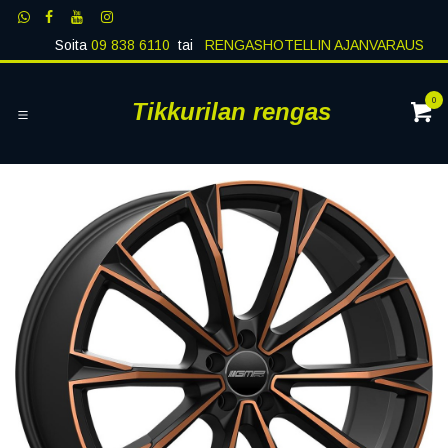
Siirry sisältöön
Soita
09 838 6110
tai
RENGASHOTELLIN AJANVARAUS
0
Tikkurilan rengas