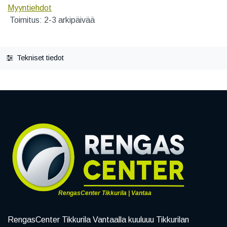
Myyntiehdot
Toimitus: 2-3 arkipäivää
Tekniset tiedot
RengasCenter Tikkurila | Vantaa
RengasCenter Tikkurila Vantaalla kuuluuu Tikkurilan