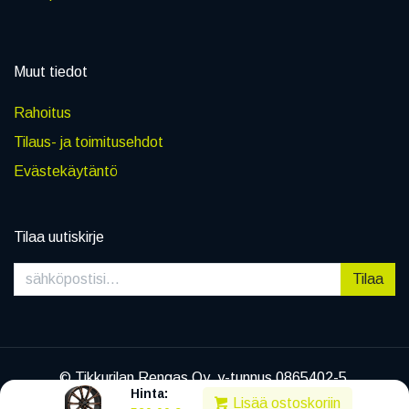
Muut tiedot
Rahoitus
Tilaus- ja toimitusehdot
Evästekäytäntö
Tilaa uutiskirje
Tilaa
© Tikkurilan Rengas Oy, y-tunnus 0865402-5
Hinta:
|
Tietosuojaseloste
Lisää ostoskoriin