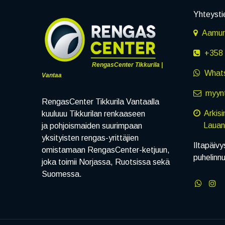
Yhteysti
Aamuru
+358 
RengasCenter Tikkurila |
What
Vantaa
myynt
RengasCenter Tikkurila Vantaalla
Arkis
kuuluuu Tikkurilan renkaaseen
Lauanta
ja pohjoismaiden suurimpaan
yksityisten rengas-yrittäjien
Iltapäivy
omistamaan RengasCenter-ketjuun,
puhelinn
joka toimii Norjassa, Ruotsissa sekä
Suomessa.