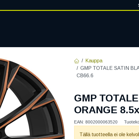
VANTEET
PALVELUT
RENGASHOTELLI
RENGASTIETOA
Kauppa
GMP TOTALE SATIN BLA
CB66.6
GMP TOTALE
ORANGE 8.5x
EAN:
8002000063520
Tuotek
Tällä tuotteella ei ole kelvo