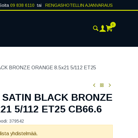
Soita
09 838 6110
tai
RENGASHOTELLIN AJANVARAUS
0
AJANKOHTAISTA
YHTEYSTIEDOT
CK BRONZE ORANGE 8.5x21 5/112 ET25
 SATIN BLACK BRONZE
21 5/112 ET25 CB66.6
oodi:
379542
llista yhdistelmää.