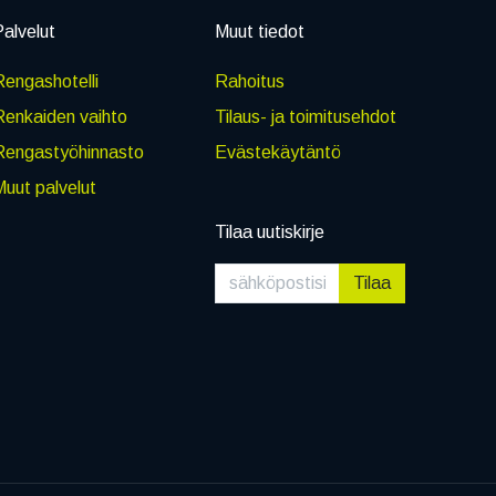
alvelut
Muut tiedot
engashotelli
Rahoitus
Renkaiden vaihto
Tilaus- ja toimitusehdot
Rengastyöhinnasto
Evästekäytäntö
uut palvelut
Tilaa uutiskirje
Tilaa