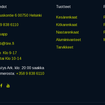
edot
Tuotteet
P
skontie 6 00750 Helsinki
Kesärenkaat
R
9 838 6110
Kitkarenkaat
Nastarenkaat
sapp
Alumiinivanteet
M
i@tire.fi
Tarvikkeet
in Klo 9-17
i Klo 10-14
stys Ark. klo: 20:00 saakka
umerosta:
+358 9 838 6110