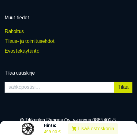
Muut tiedot
Rahoitus
Tilaus- ja toimitusehdot
Evästekäytäntö
Tilaa uutiskirje
Tilaa
© Tikkurilan Rengas Oy, y-tunnus 0865402-5
Hinta:
|
Tietosuojaseloste
Lisää ostoskoriin
499,00
€