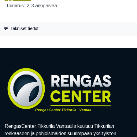
Toimitus: 2-3 arkipäivää
Tekniset tiedot
RengasCenter Tikkurila | Vantaa
RengasCenter Tikkurila Vantaalla kuuluuu Tikkurilan
renkaaseen ja pohjoismaiden suurimpaan yksityisten