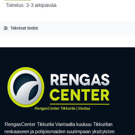
Toimitus: 2-3 arkipäivää
Tekniset tiedot
RengasCenter Tikkurila | Vantaa
RengasCenter Tikkurila Vantaalla kuuluuu Tikkurilan
renkaaseen ja pohjoismaiden suurimpaan yksityisten