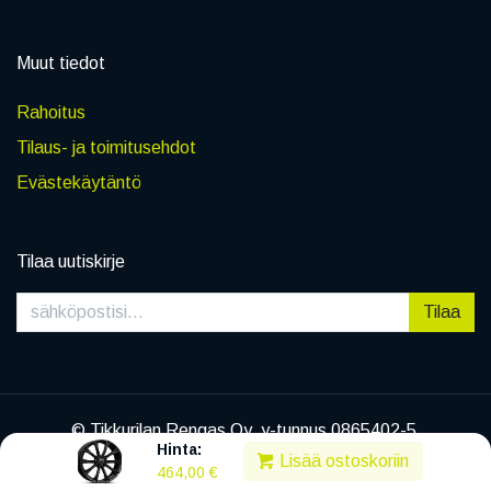
Muut tiedot
Rahoitus
Tilaus- ja toimitusehdot
Evästekäytäntö
Tilaa uutiskirje
Tilaa
© Tikkurilan Rengas Oy, y-tunnus 0865402-5
Hinta:
|
Tietosuojaseloste
Lisää ostoskoriin
464,00
€