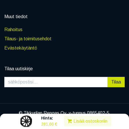
Muut tiedot
Rahoitus
Tilaus- ja toimitusehdot
Evästekäytäntö
Tilaa uutiskirje
Tilaa
© Tikkurilan Rengas Oy, y-tunnus 0865402-5
Hinta:
|
Tietosuojaseloste
Lisää ostoskoriin
281,00
€