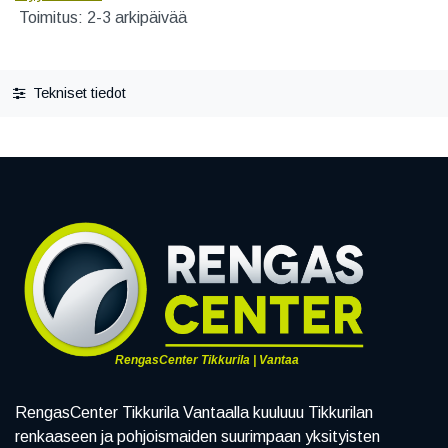
Toimitus: 2-3 arkipäivää
Tekniset tiedot
RengasCenter Tikkurila | Vantaa
RengasCenter Tikkurila Vantaalla kuuluuu Tikkurilan
renkaaseen ja pohjoismaiden suurimpaan yksityisten