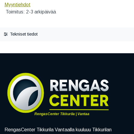
Myyntiehdot
Toimitus: 2-3 arkipäivää
Tekniset tiedot
RengasCenter Tikkurila | Vantaa
RengasCenter Tikkurila Vantaalla kuuluuu Tikkurilan