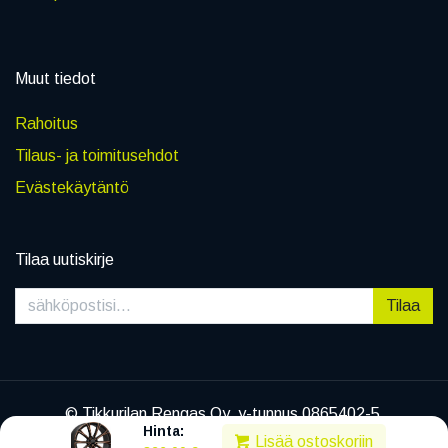
Muut tiedot
Rahoitus
Tilaus- ja toimitusehdot
Evästekäytäntö
Tilaa uutiskirje
Tilaa
© Tikkurilan Rengas Oy, y-tunnus 0865402-5
Hinta:
|
Tietosuojaseloste
Lisää ostoskoriin