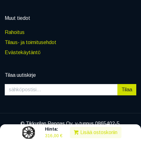
Muut tiedot
Rahoitus
Tilaus- ja toimitusehdot
Evästekäytäntö
Tilaa uutiskirje
Tilaa
© Tikkurilan Rengas Oy, y-tunnus 0865402-5
Hinta:
|
Tietosuojaseloste
Lisää ostoskoriin
316,00
€