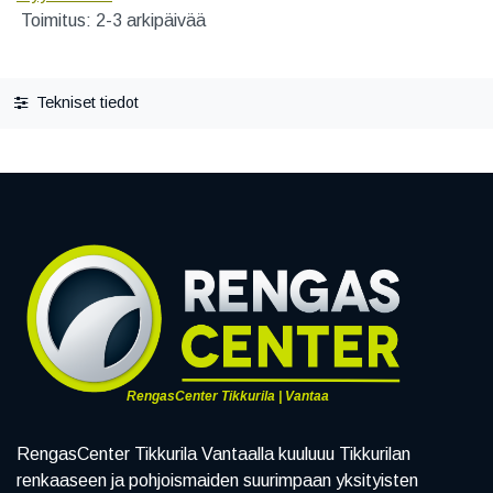
Toimitus: 2-3 arkipäivää
Tekniset tiedot
RengasCenter Tikkurila | Vantaa
RengasCenter Tikkurila Vantaalla kuuluuu Tikkurilan
renkaaseen ja pohjoismaiden suurimpaan yksityisten