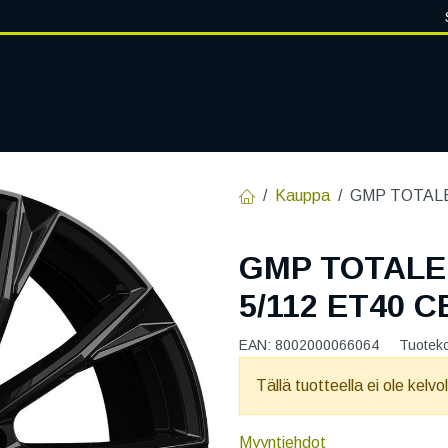
VANTEET
PALVELUT
RENGASHOTELLI
RENGASTIETOA
Kauppa
GMP TOTALE 
GMP TOTALE
5/112 ET40 C
EAN:
8002000066064
Tuotek
Tällä tuotteella ei ole kelvo
Myyntiehdot