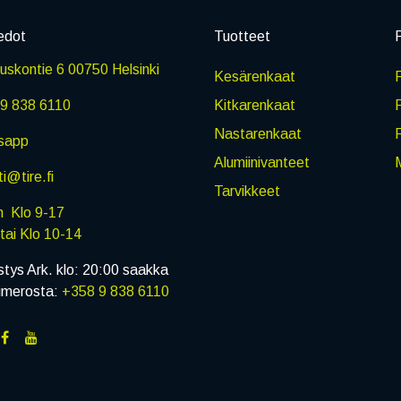
edot
Tuotteet
P
skontie 6 00750 Helsinki
Kesärenkaat
R
9 838 6110
Kitkarenkaat
Nastarenkaat
sapp
Alumiinivanteet
M
i@tire.fi
Tarvikkeet
in Klo 9-17
i Klo 10-14
stys Ark. klo: 20:00 saakka
umerosta:
+358 9 838 6110