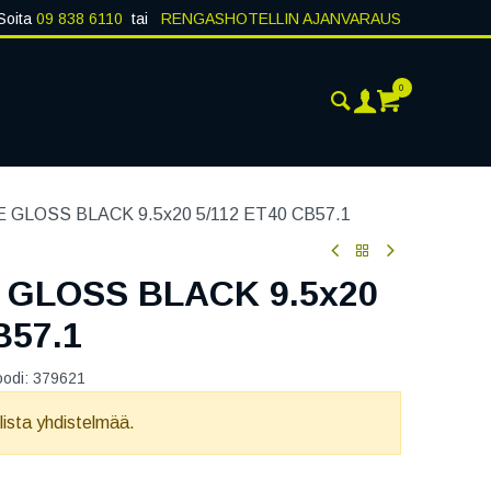
Soita
09 838 6110
tai
RENGASHOTELLIN AJANVARAUS
0
AJANKOHTAISTA
YHTEYSTIEDOT
GLOSS BLACK 9.5x20 5/112 ET40 CB57.1
 GLOSS BLACK 9.5x20
B57.1
oodi:
379621
llista yhdistelmää.