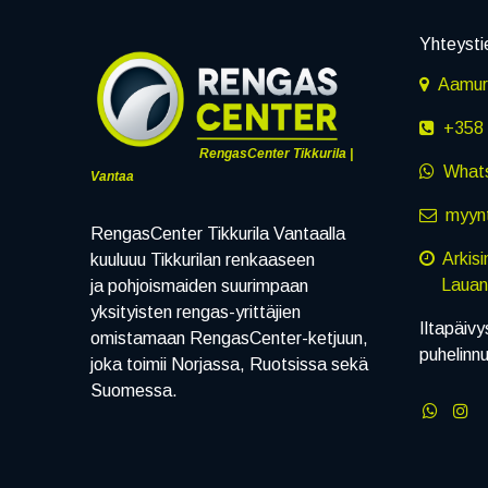
Yhteysti
Aamuru
+358 
RengasCenter Tikkurila |
What
Vantaa
myynt
RengasCenter Tikkurila Vantaalla
Arkis
kuuluuu Tikkurilan renkaaseen
Lauanta
ja pohjoismaiden suurimpaan
yksityisten rengas-yrittäjien
Iltapäivy
omistamaan RengasCenter-ketjuun,
puhelinn
joka toimii Norjassa, Ruotsissa sekä
Suomessa.