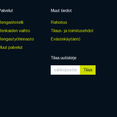
alvelut
Muut tiedot
engashotelli
Rahoitus
Renkaiden vaihto
Tilaus- ja toimitusehdot
Rengastyöhinnasto
Evästekäytäntö
uut palvelut
Tilaa uutiskirje
Tilaa