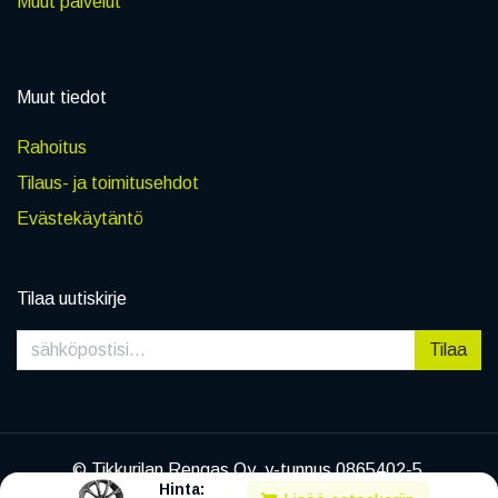
Muut palvelut
Muut tiedot
Rahoitus
Tilaus- ja toimitusehdot
Evästekäytäntö
Tilaa uutiskirje
Tilaa
© Tikkurilan Rengas Oy, y-tunnus 0865402-5
Hinta:
|
Tietosuojaseloste