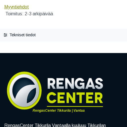
Myyntiehdot
Toimitus: 2-3 arkipäivää
Tekniset tiedot
RengasCenter Tikkurila | Vantaa
RengasCenter Tikkurila Vantaalla kuuluuu Tikkurilan