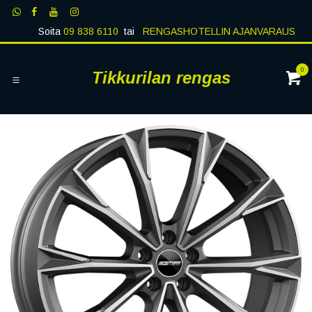
Siirry sisältöön
Soita
09 838 6110
tai
RENGASHOTELLIN AJANVARAUS
0
Tikkurilan rengas