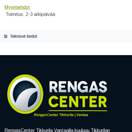
Myyntiehdot
Toimitus: 2-3 arkipäivää
Tekniset tiedot
RengasCenter Tikkurila | Vantaa
RengasCenter Tikkurila Vantaalla kuuluuu Tikkurilan