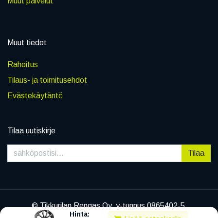
Muut palvelut
Muut tiedot
Rahoitus
Tilaus- ja toimitusehdot
Evästekäytäntö
Tilaa uutiskirje
Tilaa
© Tikkurilan Rengas Oy, y-tunnus 0865402-5
Hinta:
|
Tietosuojaseloste