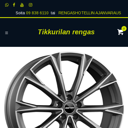
Siirry sisältöön
Soita
09 838 6110
tai
RENGASHOTELLIN AJANVARAUS
0
Tikkurilan rengas