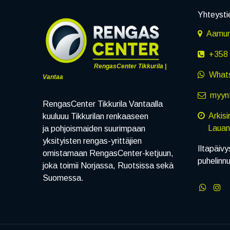
Yhteysti
Aamuru
+358 
RengasCenter Tikkurila |
What
Vantaa
myynt
RengasCenter Tikkurila Vantaalla
Arkis
kuuluuu Tikkurilan renkaaseen
Lauanta
ja pohjoismaiden suurimpaan
yksityisten rengas-yrittäjien
Iltapäivy
omistamaan RengasCenter-ketjuun,
puhelinn
joka toimii Norjassa, Ruotsissa sekä
Suomessa.