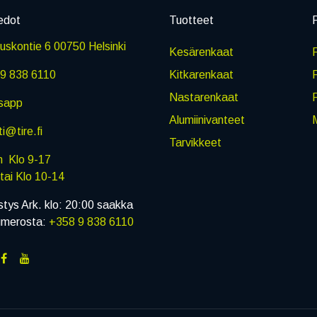
edot
Tuotteet
P
skontie 6 00750 Helsinki
Kesärenkaat
R
9 838 6110
Kitkarenkaat
Nastarenkaat
sapp
Alumiinivanteet
M
i@tire.fi
Tarvikkeet
in Klo 9-17
i Klo 10-14
stys Ark. klo: 20:00 saakka
umerosta:
+358 9 838 6110