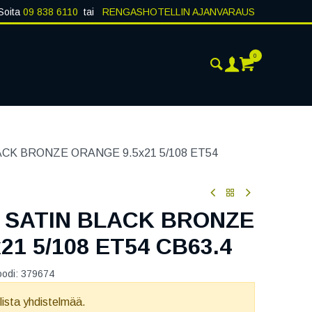
Soita
09 838 6110
tai
RENGASHOTELLIN AJANVARAUS
0
AJANKOHTAISTA
YHTEYSTIEDOT
CK BRONZE ORANGE 9.5x21 5/108 ET54
 SATIN BLACK BRONZE
21 5/108 ET54 CB63.4
oodi:
379674
llista yhdistelmää.