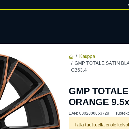
VANTEET
PALVELUT
RENGASHOTELLI
RENGASTIETOA
Kauppa
GMP TOTALE SATIN BLA
CB63.4
GMP TOTALE
ORANGE 9.5x
EAN:
8002000063728
Tuotek
Tällä tuotteella ei ole kelvo