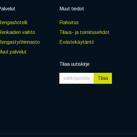
alvelut
Muut tiedot
engashotelli
Rahoitus
Renkaiden vaihto
Tilaus- ja toimitusehdot
Rengastyöhinnasto
Evästekäytäntö
uut palvelut
Tilaa uutiskirje
Tilaa