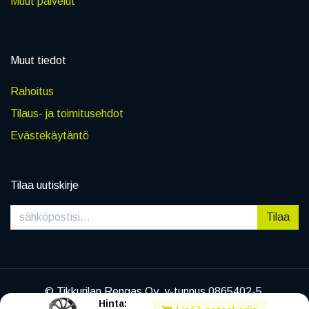
Muut palvelut
Muut tiedot
Rahoitus
Tilaus- ja toimitusehdot
Evästekäytäntö
Tilaa uutiskirje
Tilaa
© Tikkurilan Rengas Oy, y-tunnus 0865402-5
Hinta:
|
Tietosuojaseloste