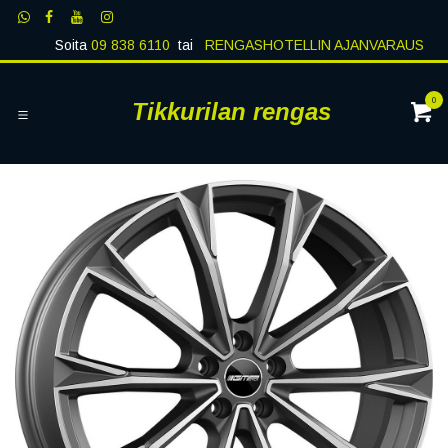
Siirry sisältöön
Soita
09 838 6110
tai
RENGASHOTELLIN AJANVARAUS
0
Tikkurilan rengas