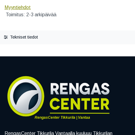
Myyntiehdot
Toimitus: 2-3 arkipäivää
Tekniset tiedot
RengasCenter Tikkurila | Vantaa
RengasCenter Tikkurila Vantaalla kuuluuu Tikkurilan