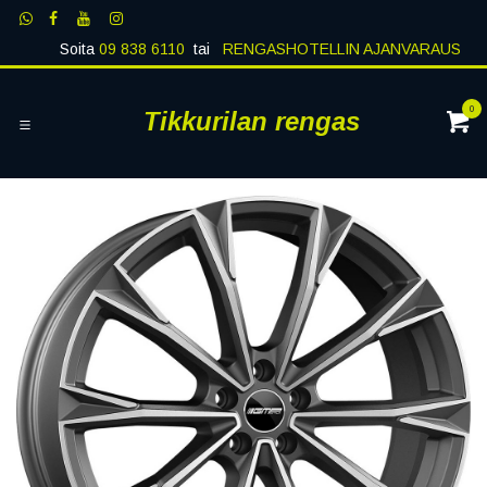
Siirry sisältöön
Soita
09 838 6110
tai
RENGASHOTELLIN AJANVARAUS
0
Tikkurilan rengas