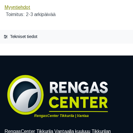
Myyntiehdot
Toimitus: 2-3 arkipäivää
Tekniset tiedot
RengasCenter Tikkurila | Vantaa
RengasCenter Tikkurila Vantaalla kuuluuu Tikkurilan