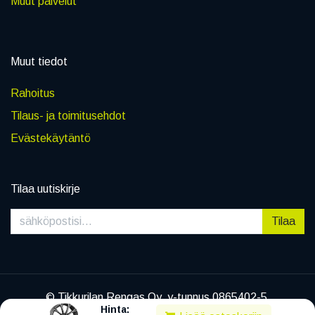
Muut palvelut
Muut tiedot
Rahoitus
Tilaus- ja toimitusehdot
Evästekäytäntö
Tilaa uutiskirje
Tilaa
© Tikkurilan Rengas Oy, y-tunnus 0865402-5
Hinta:
|
Tietosuojaseloste