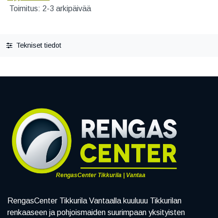
Toimitus: 2-3 arkipäivää
Tekniset tiedot
RengasCenter Tikkurila | Vantaa
RengasCenter Tikkurila Vantaalla kuuluuu Tikkurilan
renkaaseen ja pohjoismaiden suurimpaan yksityisten