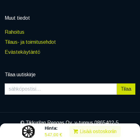
Muut tiedot
Rahoitus
Tilaus- ja toimitusehdot
Evästekäytäntö
Tilaa uutiskirje
Tilaa
© Tikkurilan Rengas Oy, y-tunnus 0865402-5
Hinta:
|
Tietosuojaseloste
Lisää ostoskoriin
547,00
€