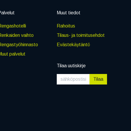
alvelut
Muut tiedot
engashotelli
Rahoitus
Renkaiden vaihto
Tilaus- ja toimitusehdot
Rengastyöhinnasto
Evästekäytäntö
uut palvelut
Tilaa uutiskirje
Tilaa