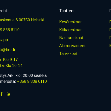
edot
Tuotteet
P
skontie 6 00750 Helsinki
Kesärenkaat
R
9 838 6110
Kitkarenkaat
Nastarenkaat
sapp
Alumiinivanteet
M
i@tire.fi
Tarvikkeet
in Klo 9-17
i Klo 10-14
stys Ark. klo: 20:00 saakka
umerosta:
+358 9 838 6110