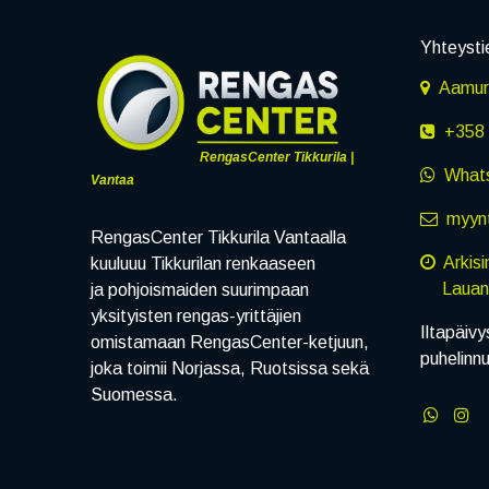
Yhteysti
Aamuru
+358 
RengasCenter Tikkurila |
What
Vantaa
myynt
RengasCenter Tikkurila Vantaalla
Arkis
kuuluuu Tikkurilan renkaaseen
Lauanta
ja pohjoismaiden suurimpaan
yksityisten rengas-yrittäjien
Iltapäivy
omistamaan RengasCenter-ketjuun,
puhelinn
joka toimii Norjassa, Ruotsissa sekä
Suomessa.