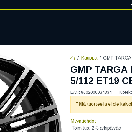
VANTEET
PALVELUT
RENGASHOTELLI
RENGASTIETOA
Kauppa
GMP TARGA B
GMP TARGA 
5/112 ET19 C
EAN:
8002000034834
Tuotek
Tällä tuotteella ei ole kelvo
Myyntiehdot
Toimitus: 2-3 arkipäivää