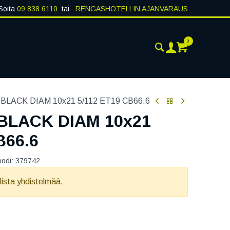
Soita
09 838 6110
tai
RENGASHOTELLIN AJANVARAUS
0
AJANKOHTAISTA
YHTEYSTIEDOT
LACK DIAM 10x21 5/112 ET19 CB66.6
BLACK DIAM 10x21
B66.6
oodi:
379742
llista yhdistelmää.