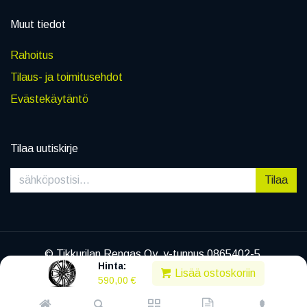
Muut tiedot
Rahoitus
Tilaus- ja toimitusehdot
Evästekäytäntö
Tilaa uutiskirje
Tilaa
© Tikkurilan Rengas Oy, y-tunnus 0865402-5
Hinta:
|
Tietosuojaseloste
Lisää ostoskoriin
590,00
€
Powered by
Legenda EC