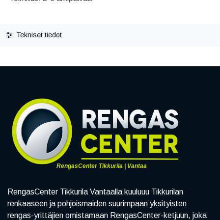
Tekniset tiedot
RengasCenter Tikkurila | Vantaa
RengasCenter Tikkurila Vantaalla kuuluuu Tikkurilan
renkaaseen ja pohjoismaiden suurimpaan yksityisten
rengas-yrittäjien omistamaan RengasCenter-ketjuun, joka